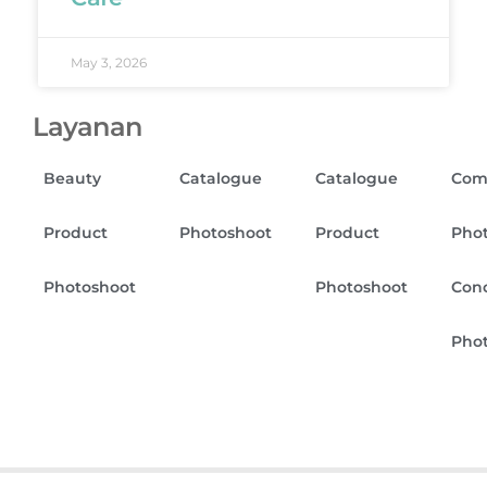
May 3, 2026
Layanan
Beauty
Catalogue
Catalogue
Com
Product
Photoshoot
Product
Phot
Photoshoot
Photoshoot
Con
Pho