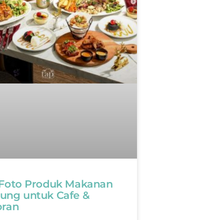
 Foto Produk Makanan
ung untuk Cafe &
oran