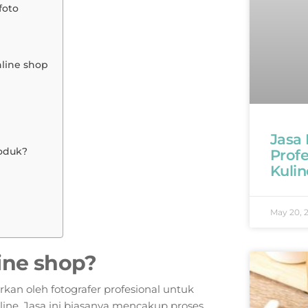
foto
nline shop
Jasa
oduk?
Profe
Kulin
May 20, 
line shop?
kan oleh fotografer profesional untuk
line. Jasa ini biasanya mencakup proses