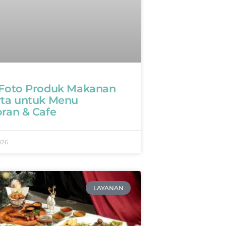
 Foto Produk Makanan
rta untuk Menu
oran & Cafe
026
LAYANAN