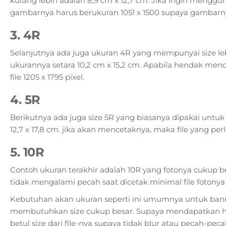
kurang lebih adalah 8,9 cm x 12,7 cm. Jika ingin menggun
gambarnya harus berukuran 1051 x 1500 supaya gambarny
3. 4R
Selanjutnya ada juga ukuran 4R yang mempunyai size leb
ukurannya setara 10,2 cm x 15,2 cm. Apabila hendak men
file 1205 x 1795 pixel.
4. 5R
Berikutnya ada juga size 5R yang biasanya dipakai untuk 
12,7 x 17,8 cm. jika akan mencetaknya, maka file yang perl
5. 10R
Contoh ukuran terakhir adalah 10R yang fotonya cukup be
tidak mengalami pecah saat dicetak minimal file fotonya
Kebutuhan akan ukuran seperti ini umumnya untuk bann
membutuhkan size cukup besar. Supaya mendapatkan hasi
betul size dari file-nya supaya tidak blur atau pecah-peca