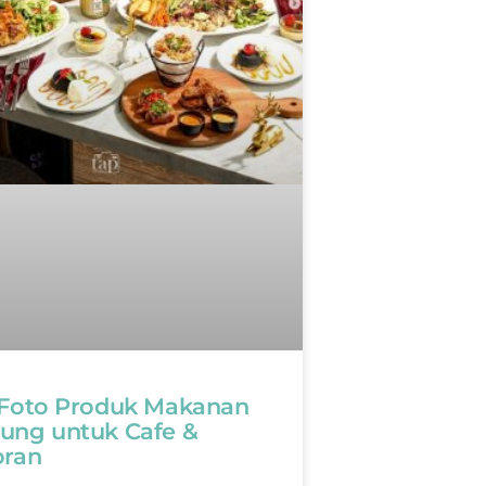
 Foto Produk Makanan
ung untuk Cafe &
oran