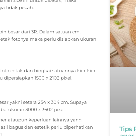
akan size ini untuk dicetak, maka
a tidak pecah.
ih besar dari 3R. Dalam satuan cm,
cetak fotonya maka perlu disiapkan ukuran
foto cetak dan bingkai satuannya kira-kira
u dipersiapkan 1500 x 2102 pixel.
sar yakni setara 254 x 304 cm. Supaya
 berukuran 3000 x 3602 pixel.
er ataupun keperluan lainnya yang
l bagus dan estetik perlu diperhatikan
Tips
h.
agar