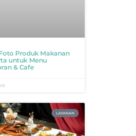
 Foto Produk Makanan
rta untuk Menu
oran & Cafe
026
LAYANAN