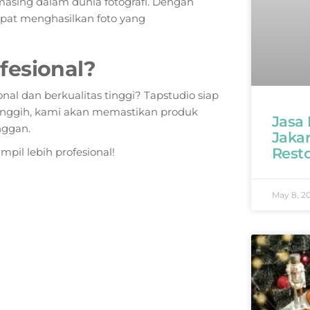
asing dalam dunia fotografi. Dengan
apat menghasilkan foto yang
fesional?
al dan berkualitas tinggi? Tapstudio siap
nggih, kami akan memastikan produk
Jasa
nggan.
Jaka
Rest
pil lebih profesional!
May 8, 2