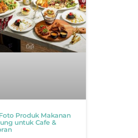
 Foto Produk Makanan
ung untuk Cafe &
oran