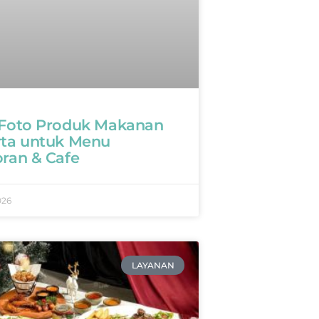
 Foto Produk Makanan
rta untuk Menu
oran & Cafe
026
LAYANAN